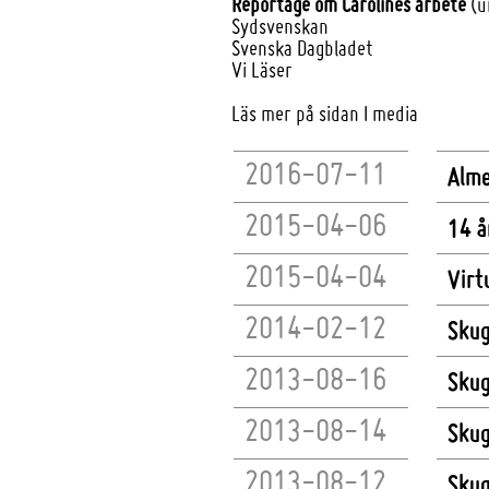
Reportage om Carolines arbete
(ur
Sydsvenskan
Svenska Dagbladet
Vi Läser
Läs mer på sidan
I media
2016-07-11
Alm
2015-04-06
14 å
2015-04-04
Virt
2014-02-12
Skug
2013-08-16
Skug
2013-08-14
Skug
2013-08-12
Skug