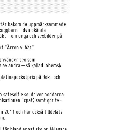
om står bakom de uppmärksammade
Skuggbarn - den okända
äkt - om unga och sexbilder på
ut "Ärren vi bär".
 använder sex som
a av andra – så kallad inhemsk
k platinapocketpris på Bok- och
ch safeselfie.se, driver poddarna
isationen Ecpat) samt gör tv-
 2011 och har också tilldelats
um.
 för bland annat skolor, åklagare,