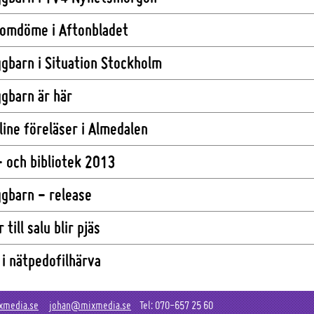
 omdöme i Aftonbladet
gbarn i Situation Stockholm
gbarn är här
line föreläser i Almedalen
 och bibliotek 2013
gbarn - release
 till salu blir pjäs
i nätpedofilhärva
xmedia.se
johan@mixmedia.se
Tel: 070-657 25 60