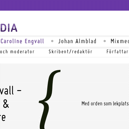
Caroline Engvall
Johan Almblad
Mixme
 och moderator
Skribent/redaktör
Författar
vall -
t &
Med orden som lekplats
re