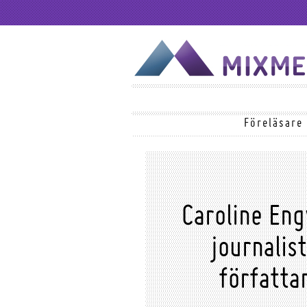
Föreläsare
Caroline Eng
journalis
författa