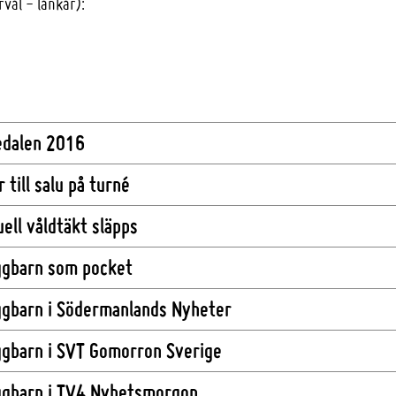
val - länkar):
edalen 2016
r till salu på turné
uell våldtäkt släpps
gbarn som pocket
gbarn i Södermanlands Nyheter
gbarn i SVT Gomorron Sverige
gbarn i TV4 Nyhetsmorgon