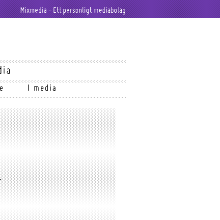
Mixmedia - Ett personligt mediabolag
dia
e
I media
.