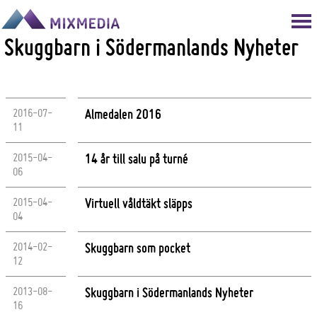
Skuggbarn i Södermanlands Nyheter
2016-07-
Almedalen 2016
11
2015-04-
14 år till salu på turné
06
2015-04-
Virtuell våldtäkt släpps
04
2014-02-
Skuggbarn som pocket
12
2013-08-
Skuggbarn i Södermanlands Nyheter
16