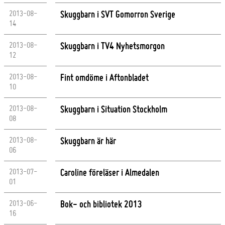
2013-08-
Skuggbarn i SVT Gomorron Sverige
14
2013-08-
Skuggbarn i TV4 Nyhetsmorgon
12
2013-08-
Fint omdöme i Aftonbladet
10
2013-08-
Skuggbarn i Situation Stockholm
08
2013-08-
Skuggbarn är här
06
2013-07-
Caroline föreläser i Almedalen
01
2013-06-
Bok- och bibliotek 2013
16