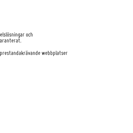
elslösningar och
garanterat.
ra prestandakrävande webbplatser