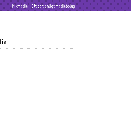
Mixmedia - Ett personligt mediabolag
dia