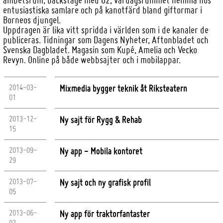
entusiastiska samlare och på kanotfärd bland giftormar i
Borneos djungel.
Uppdragen är lika vitt spridda i världen som i de kanaler de
publiceras. Tidningar som Dagens Nyheter, Aftonbladet och
Svenska Dagbladet. Magasin som Kupé, Amelia och Vecko
Revyn. Online på både webbsajter och i mobilappar.
2014-03-
Mixmedia bygger teknik åt Riksteatern
01
2013-12-
Ny sajt för Rygg & Rehab
15
2013-09-
Ny app - Mobila kontoret
29
2013-07-
Ny sajt och ny grafisk profil
05
2013-06-
Ny app för traktorfantaster
02