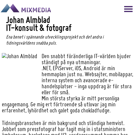
Johan Almblad
IT-konsult & fotograf
Ena benet i spännande utvecklingsprojekt och det andra i
tidningsvärldens snabba puls.
Den snabbt föränderliga IT-världen bjuder
ständigt på nya utmaningar.
.NET, EPiServer, iOS, Android är min
hemmaplan just nu. Websajter, mobilappar,
interna system och avancerade e-
handelsplatser - inga uppdrag är för stora
eller för små.
Min största styrka är mitt personliga
engagemang. Ge mig ert förtroende så utlovar jag min
erfarenhet, lyhördhet och galet goda chokladfudge.
Tidningsbranschen är min bakgrund och ständiga hemvist.
Jobbet som pressfotograf har tagit mig in i statsministern
ämbetsrum, backstage med U2, vardagsrummet hemma hos